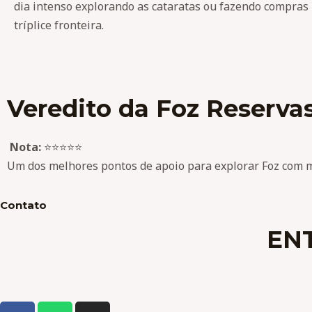
dia intenso explorando as cataratas ou fazendo compras 
tríplice fronteira.
Veredito da Foz Reserva
Nota:
⭐⭐⭐⭐⭐
Um dos melhores pontos de apoio para explorar Foz com mu
Contato
EN
F
W
I