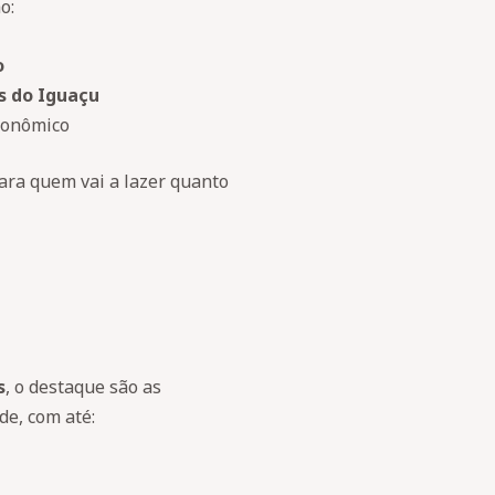
o:
o
s do Iguaçu
ronômico
para quem vai a lazer quanto
s
, o destaque são as
e, com até: