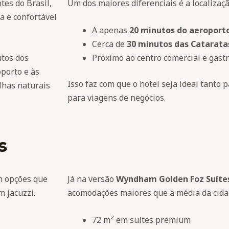
tes do Brasil,
Um dos maiores diferenciais é a localizaçã
a e confortável
A apenas
20 minutos do aeroport
Cerca de
30 minutos das Catarata
utos dos
Próximo ao centro comercial e gast
oporto e às
Isso faz com que o hotel seja ideal tanto 
lhas naturais
para viagens de negócios.
s
m opções que
Já na versão
Wyndham Golden Foz Suíte
m jacuzzi.
acomodações maiores que a média da cidad
72 m² em suítes premium