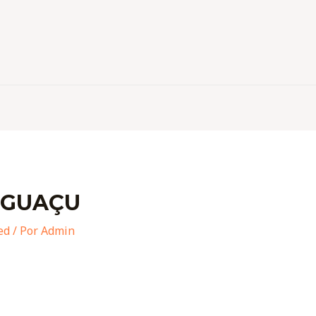
 IGUAÇU
ed
/ Por
Admin