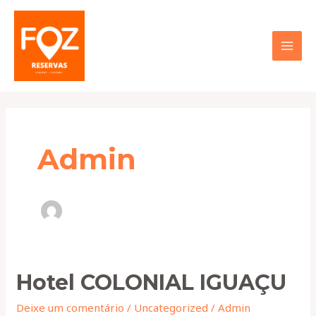
Ir
MAI
para
MEN
o
conteúdo
Admin
Hotel
Hotel COLONIAL IGUAÇU
COLONIAL
Deixe um comentário
/
Uncategorized
/
Admin
IGUAÇU